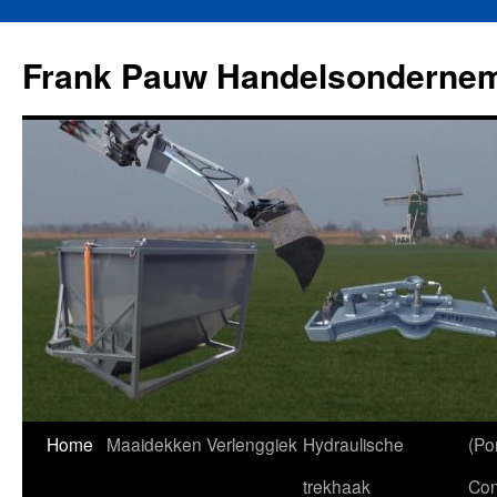
Ga
naar
Frank Pauw Handelsonderne
de
inhoud
Home
Maaidekken
Verlenggiek
Hydraulische
(Por
trekhaak
Con