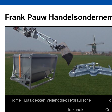
Ga
naar
Frank Pauw Handelsonderne
de
inhoud
Home
Maaidekken
Verlenggiek
Hydraulische
(Por
trekhaak
Con